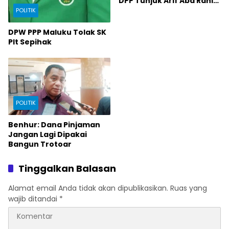
DPP Tunjuk Arif Abd Rahim
Pimpin PPP Malut
POLITIK
DPW PPP Maluku Tolak SK
Plt Sepihak
POLITIK
Benhur: Dana Pinjaman
Jangan Lagi Dipakai
Bangun Trotoar
Tinggalkan Balasan
Alamat email Anda tidak akan dipublikasikan.
Ruas yang
wajib ditandai
*