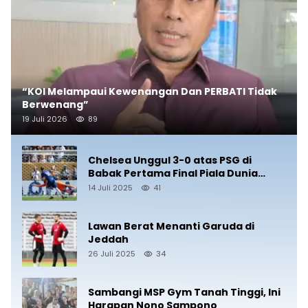
“KOI Melampaui Kewenangan Dan PERBATI Tidak
Berwenang”
19 Juli 2026
89
Chelsea Unggul 3-0 atas PSG di
Babak Pertama Final Piala Dunia
Antarklub 2025
14 Juli 2025
41
Lawan Berat Menanti Garuda di
Jeddah
26 Juli 2025
34
Sambangi MSP Gym Tanah Tinggi, Ini
Harapan Nono Sampono