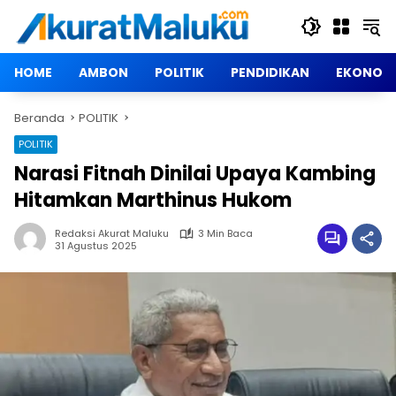
Langsung
ke
konten
HOME
AMBON
POLITIK
PENDIDIKAN
EKONOM
Beranda
POLITIK
POLITIK
Narasi Fitnah Dinilai Upaya Kambing
Hitamkan Marthinus Hukom
Redaksi Akurat Maluku
3 Min Baca
31 Agustus 2025