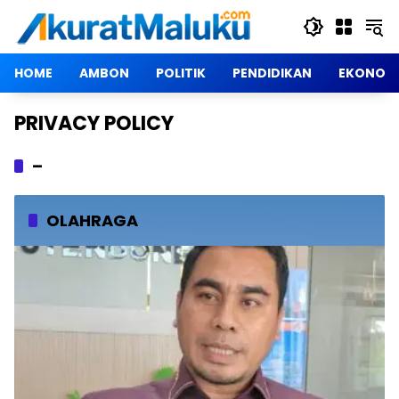
Langsung
ke
konten
HOME
AMBON
POLITIK
PENDIDIKAN
EKONOM
PRIVACY POLICY
–
OLAHRAGA