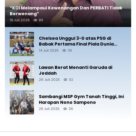
“KOI Melampaui Kewenangan Dan PERBATI Tidak
Berwenang”
19 Juli 2026
89
Chelsea Unggul 3-0 atas PSG di
Babak Pertama Final Piala Dunia
Antarklub 2025
14 Juli 2025
39
Lawan Berat Menanti Garuda di
Jeddah
26 Juli 2025
32
Sambangi MSP Gym Tanah Tinggi, Ini
Harapan Nono Sampono
29 Juli 2025
26