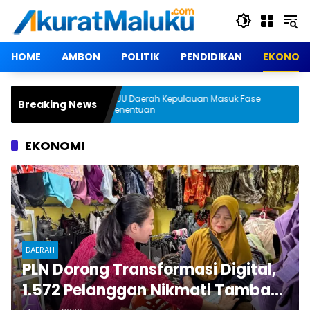
Langsung
ke
konten
HOME
AMBON
POLITIK
PENDIDIKAN
EKONOM
mpono
RUU Daerah Kepulauan Masuk Fase
PLN
Breaking News
g
Penentuan
Bre
EKONOMI
DAERAH
PLN Dorong Transformasi Digital,
1.572 Pelanggan Nikmati Tambah