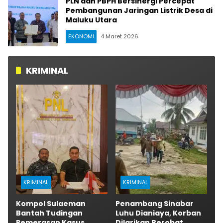
PLN dan PBPH Bersinergi Percepat
Pembangunan Jaringan Listrik Desa di
Maluku Utara
EKONOMI
4 Maret 2026
KRIMINAL
KRIMINAL
KRIMINAL
Kompol Sulaeman
Penambang Sinabar
Bantah Tudingan
Luhu Dianiaya, Korban
Pemerasan Kasus
Dilarikan Berobat