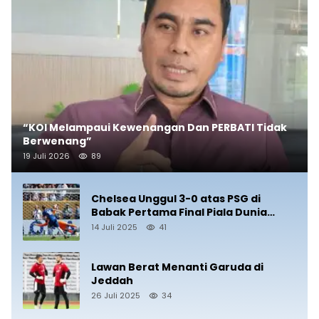
“KOI Melampaui Kewenangan Dan PERBATI Tidak
Berwenang”
19 Juli 2026
89
Chelsea Unggul 3-0 atas PSG di
Babak Pertama Final Piala Dunia
Antarklub 2025
14 Juli 2025
41
Lawan Berat Menanti Garuda di
Jeddah
26 Juli 2025
34