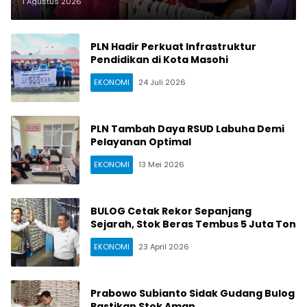
Daya
1 Agustus 2026
PLN Hadir Perkuat Infrastruktur
Pendidikan di Kota Masohi
EKONOMI
24 Juli 2026
PLN Tambah Daya RSUD Labuha Demi
Pelayanan Optimal
EKONOMI
13 Mei 2026
BULOG Cetak Rekor Sepanjang
Sejarah, Stok Beras Tembus 5 Juta Ton
EKONOMI
23 April 2026
Prabowo Subianto Sidak Gudang Bulog
Pastikan Stok Aman