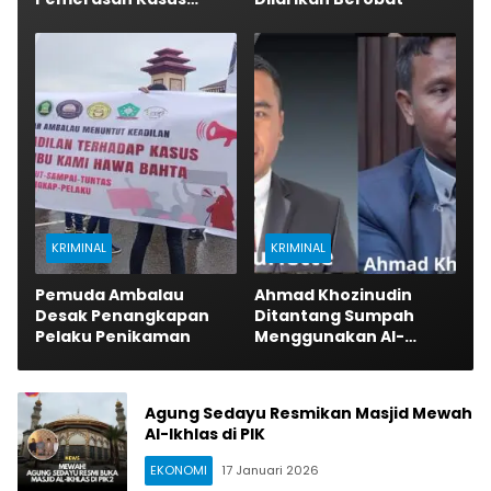
Sianida
KRIMINAL
KRIMINAL
Pemuda Ambalau
Ahmad Khozinudin
Desak Penangkapan
Ditantang Sumpah
Pelaku Penikaman
Menggunakan Al-
Qur’an
Agung Sedayu Resmikan Masjid Mewah
Al-Ikhlas di PIK
EKONOMI
17 Januari 2026