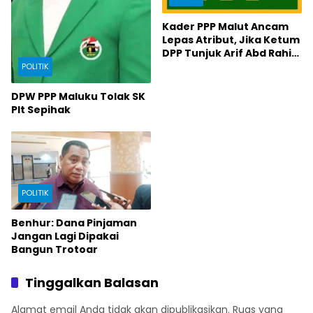
Kader PPP Malut Ancam
Lepas Atribut, Jika Ketum
DPP Tunjuk Arif Abd Rahim
Pimpin PPP Malut
POLITIK
DPW PPP Maluku Tolak SK
Plt Sepihak
POLITIK
Benhur: Dana Pinjaman
Jangan Lagi Dipakai
Bangun Trotoar
Tinggalkan Balasan
Alamat email Anda tidak akan dipublikasikan.
Ruas yang