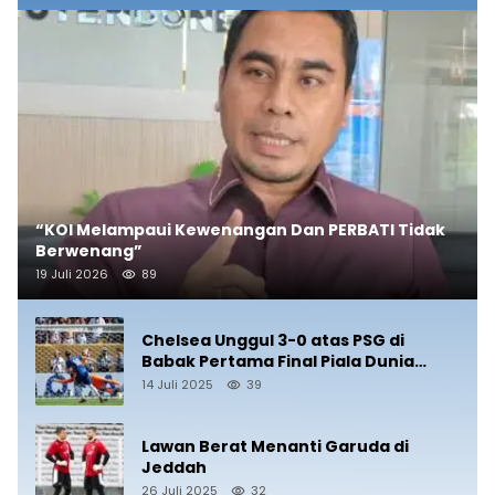
“KOI Melampaui Kewenangan Dan PERBATI Tidak
Berwenang”
19 Juli 2026
89
Chelsea Unggul 3-0 atas PSG di
Babak Pertama Final Piala Dunia
Antarklub 2025
14 Juli 2025
39
Lawan Berat Menanti Garuda di
Jeddah
26 Juli 2025
32