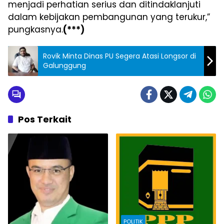
menjadi perhatian serius dan ditindaklanjuti
dalam kebijakan pembangunan yang terukur,”
pungkasnya.
(***)
Rovik Minta Dinas PU Segera Atasi Longsor di
Galunggung
Pos Terkait
POLITIK