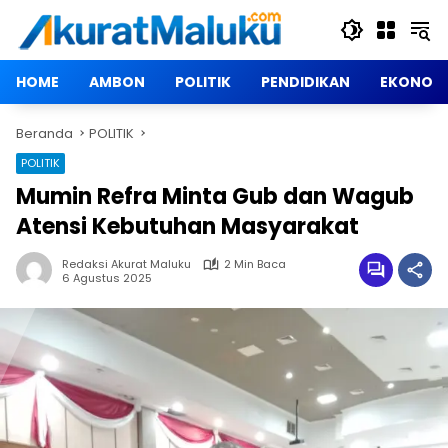
Langsung
ke
konten
HOME
AMBON
POLITIK
PENDIDIKAN
EKONOM
Beranda
POLITIK
POLITIK
Mumin Refra Minta Gub dan Wagub
Atensi Kebutuhan Masyarakat
Redaksi Akurat Maluku
2 Min Baca
6 Agustus 2025