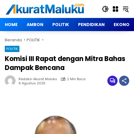
Langsung
ke
konten
HOME
AMBON
POLITIK
PENDIDIKAN
EKONOM
Beranda
POLITIK
POLITIK
Komisi III Rapat dengan Mitra Bahas
Dampak Bencana
Redaksi Akurat Maluku
2 Min Baca
6 Agustus 2025