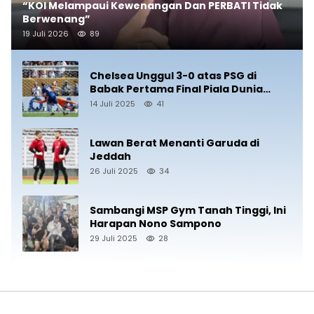
“KOI Melampaui Kewenangan Dan PERBATI Tidak
Berwenang”
19 Juli 2026
89
Chelsea Unggul 3-0 atas PSG di
Babak Pertama Final Piala Dunia
Antarklub 2025
14 Juli 2025
41
Lawan Berat Menanti Garuda di
Jeddah
26 Juli 2025
34
Sambangi MSP Gym Tanah Tinggi, Ini
Harapan Nono Sampono
29 Juli 2025
28