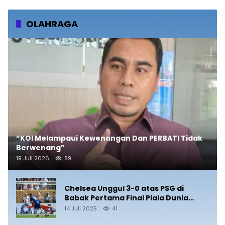
OLAHRAGA
“KOI Melampaui Kewenangan Dan PERBATI Tidak
Berwenang”
19 Juli 2026
89
Chelsea Unggul 3-0 atas PSG di
Babak Pertama Final Piala Dunia
Antarklub 2025
14 Juli 2025
41