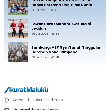
Chelsea Unggul 3-0 atas PSG di
Babak Pertama Final Piala Dunia
Antarklub 2025
14 Juli 2025
41
Lawan Berat Menanti Garuda di
Jeddah
26 Juli 2025
35
Sambangi MSP Gym Tanah Tinggi, Ini
Harapan Nono Sampono
29 Juli 2025
28
Alamat: Jl. Jenderal Sudirman
akuratmaluku@gmail.com