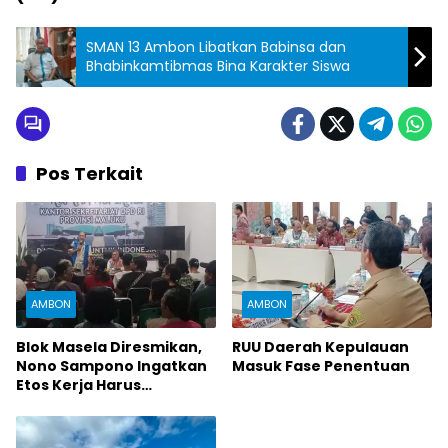
SMAN 13 Ambon Libatkan Babinsa dan
Bhabinkamtibmas Bina Karakter Siswa
Pos Terkait
AMBON
AMBON
Blok Masela Diresmikan,
RUU Daerah Kepulauan
Nono Sampono Ingatkan
Masuk Fase Penentuan
Etos Kerja Harus
Dijunjung