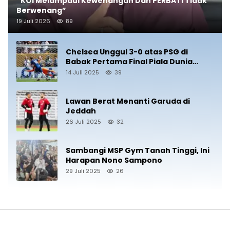
“KOI Melampaui Kewenangan Dan PERBATI Tidak
Berwenang”
19 Juli 2026
89
Chelsea Unggul 3-0 atas PSG di
Babak Pertama Final Piala Dunia
Antarklub 2025
14 Juli 2025
39
Lawan Berat Menanti Garuda di
Jeddah
26 Juli 2025
32
Sambangi MSP Gym Tanah Tinggi, Ini
Harapan Nono Sampono
29 Juli 2025
26