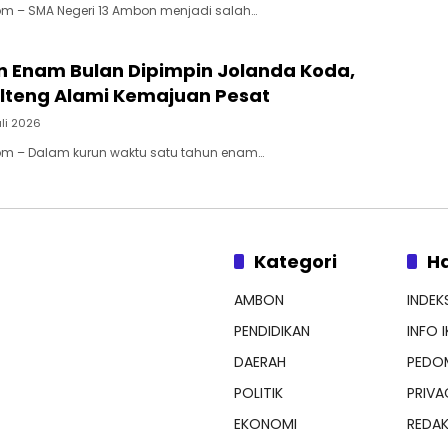
om – SMA Negeri 13 Ambon menjadi salah…
n Enam Bulan Dipimpin Jolanda Koda,
lteng Alami Kemajuan Pesat
uli 2026
om – Dalam kurun waktu satu tahun enam…
Kategori
H
AMBON
INDEK
PENDIDIKAN
INFO 
DAERAH
PEDOM
POLITIK
PRIVA
EKONOMI
REDAK