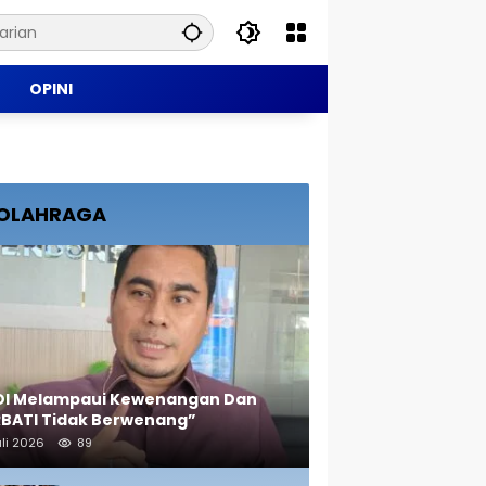
OPINI
OLAHRAGA
OI Melampaui Kewenangan Dan
RBATI Tidak Berwenang”
uli 2026
89