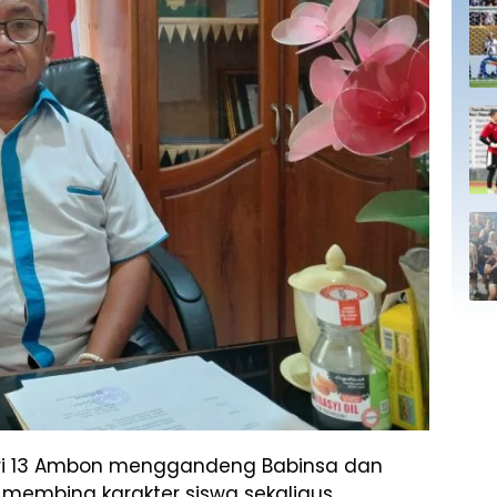
i 13 Ambon menggandeng Babinsa dan
embina karakter siswa sekaligus