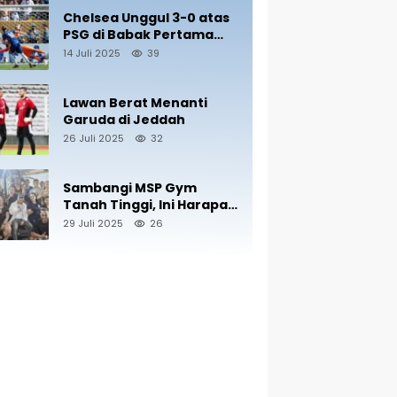
Chelsea Unggul 3-0 atas
PSG di Babak Pertama
Final Piala Dunia
14 Juli 2025
39
Antarklub 2025
Lawan Berat Menanti
Garuda di Jeddah
26 Juli 2025
32
Sambangi MSP Gym
Tanah Tinggi, Ini Harapan
Nono Sampono
29 Juli 2025
26