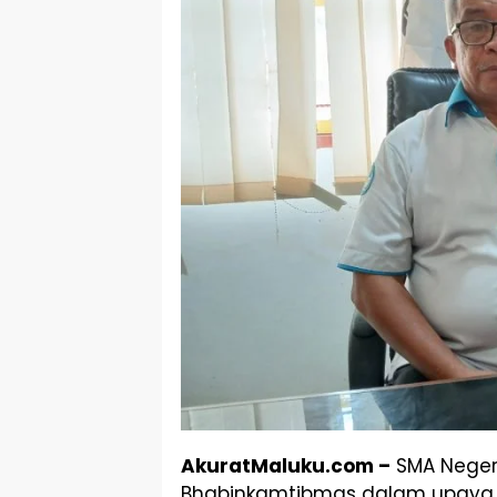
AkuratMaluku.com –
SMA Neger
Bhabinkamtibmas dalam upaya m