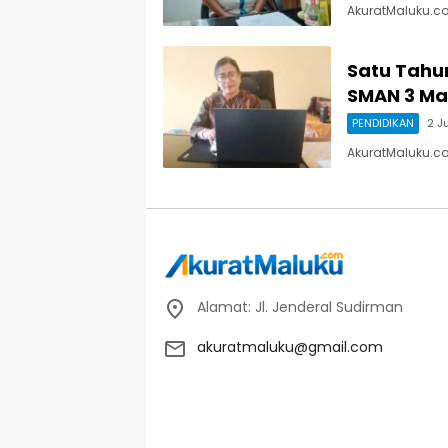
AkuratMaluku.c
Satu Tahu
SMAN 3 Ma
PENDIDIKAN
2 J
AkuratMaluku.c
Alamat: Jl. Jenderal Sudirman
akuratmaluku@gmail.com