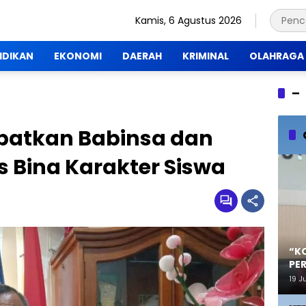
Kamis, 6 Agustus 2026
IDIKAN
EKONOMI
DAERAH
KRIMINAL
OLAHRAGA
–
batkan Babinsa dan
Bina Karakter Siswa
“K
PE
19 J