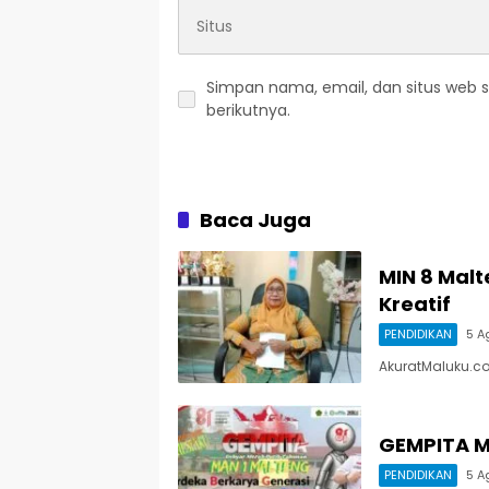
Simpan nama, email, dan situs web 
berikutnya.
Baca Juga
MIN 8 Mal
Kreatif
PENDIDIKAN
5 A
AkuratMaluku.c
GEMPITA M
PENDIDIKAN
5 A