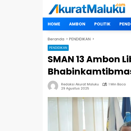
Langsung
ke
konten
HOME
AMBON
POLITIK
PEND
Beranda
PENDIDIKAN
PENDIDIKAN
SMAN 13 Ambon Li
Bhabinkamtibmas 
Redaksi Akurat Maluku
1 Min Baca
29 Agustus 2025