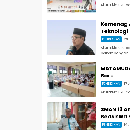
AkuratMaluku.c
Kemenag 
Teknologi
PENDIDIKAN
23 
AkuratMaluku.c
perkembangan
MATAMUDA 
Baru
PENDIDIKAN
17 
AkuratMaluku.co
SMAN 13 A
Beasiswa
PENDIDIKAN
14 