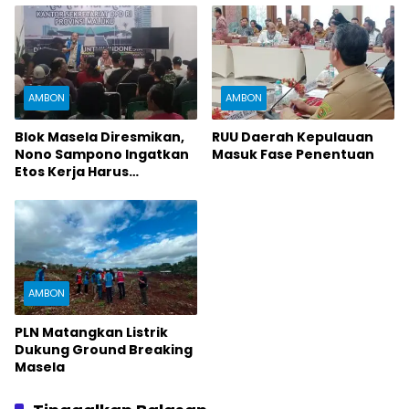
AMBON
AMBON
Blok Masela Diresmikan,
RUU Daerah Kepulauan
Nono Sampono Ingatkan
Masuk Fase Penentuan
Etos Kerja Harus
Dijunjung
AMBON
PLN Matangkan Listrik
Dukung Ground Breaking
Masela