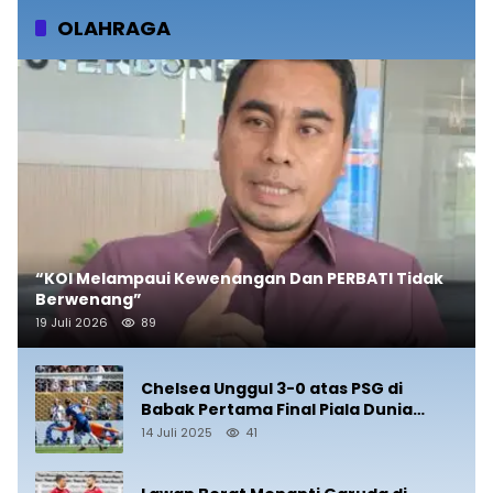
OLAHRAGA
“KOI Melampaui Kewenangan Dan PERBATI Tidak
Berwenang”
19 Juli 2026
89
Chelsea Unggul 3-0 atas PSG di
Babak Pertama Final Piala Dunia
Antarklub 2025
14 Juli 2025
41