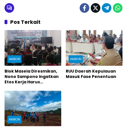
Pos Terkait
AMBON
AMBON
Blok Masela Diresmikan,
RUU Daerah Kepulauan
Nono Sampono Ingatkan
Masuk Fase Penentuan
Etos Kerja Harus
Dijunjung
AMBON