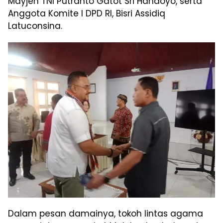
Mayjen TNI Putranto Gatot Sri Handoyo, serta
Anggota Komite I DPD RI, Bisri Assidiq
Latuconsina.
Dalam pesan damainya, tokoh lintas agama