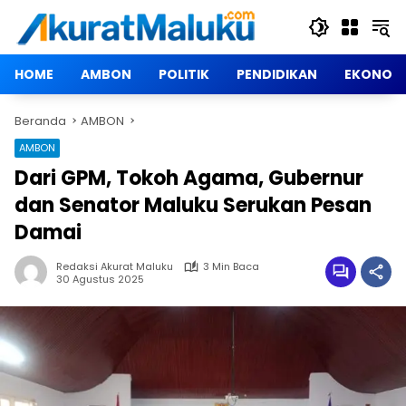
Langsung
ke
konten
HOME
AMBON
POLITIK
PENDIDIKAN
EKONOM
Beranda
AMBON
AMBON
Dari GPM, Tokoh Agama, Gubernur
dan Senator Maluku Serukan Pesan
Damai
Redaksi Akurat Maluku
3 Min Baca
30 Agustus 2025