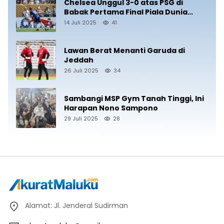
Chelsea Unggul 3-0 atas PSG di
Babak Pertama Final Piala Dunia
Antarklub 2025
14 Juli 2025
41
Lawan Berat Menanti Garuda di
Jeddah
26 Juli 2025
34
Sambangi MSP Gym Tanah Tinggi, Ini
Harapan Nono Sampono
29 Juli 2025
28
Alamat: Jl. Jenderal Sudirman