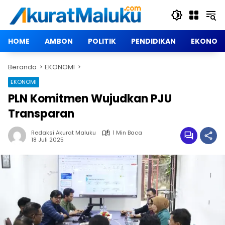
Langsung
ke
konten
HOME
AMBON
POLITIK
PENDIDIKAN
EKONOM
Beranda
EKONOMI
EKONOMI
PLN Komitmen Wujudkan PJU
Transparan
Redaksi Akurat Maluku
1 Min Baca
18 Juli 2025