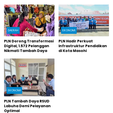
DAERAH
EKONOMI
PLN Dorong Transformasi
PLN Hadir Perkuat
Digital, 1.572 Pelanggan
Infrastruktur Pendidikan
Nikmati Tambah Daya
di Kota Masohi
EKONOMI
PLN Tambah Daya RSUD
Labuha Demi Pelayanan
Optimal