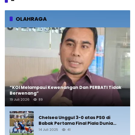
–
OLAHRAGA
“KOI Melampaui Kewenangan Dan PERBATI Tidak
Berwenang”
19 Juli 2026
89
Chelsea Unggul 3-0 atas PSG di
Babak Pertama Final Piala Dunia
Antarklub 2025
14 Juli 2025
41