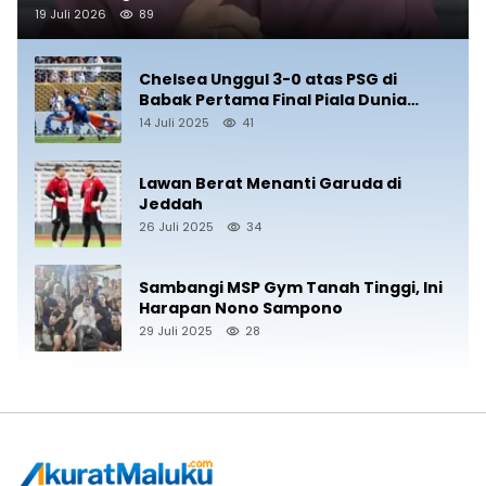
19 Juli 2026
89
Chelsea Unggul 3-0 atas PSG di
Babak Pertama Final Piala Dunia
Antarklub 2025
14 Juli 2025
41
Lawan Berat Menanti Garuda di
Jeddah
26 Juli 2025
34
Sambangi MSP Gym Tanah Tinggi, Ini
Harapan Nono Sampono
29 Juli 2025
28