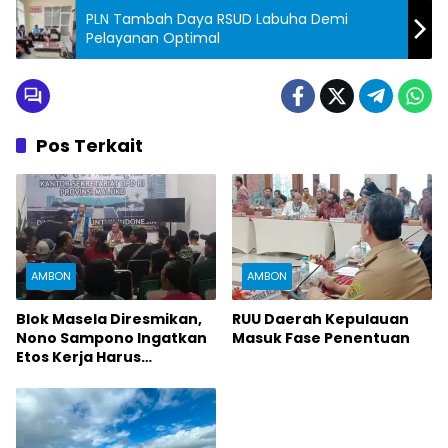
PLN Tambah Daya RSUD Labuha Demi
Pelayanan Optimal
Pos Terkait
AMBON
AMBON
Blok Masela Diresmikan,
RUU Daerah Kepulauan
Nono Sampono Ingatkan
Masuk Fase Penentuan
Etos Kerja Harus
Dijunjung