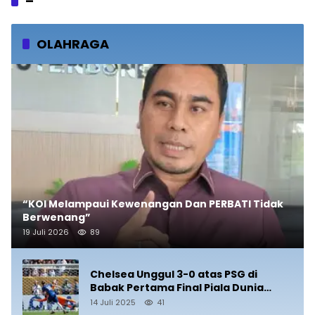
–
OLAHRAGA
“KOI Melampaui Kewenangan Dan PERBATI Tidak
Berwenang”
19 Juli 2026
89
Chelsea Unggul 3-0 atas PSG di
Babak Pertama Final Piala Dunia
Antarklub 2025
14 Juli 2025
41