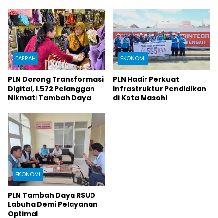
DAERAH
EKONOMI
PLN Dorong Transformasi
PLN Hadir Perkuat
Digital, 1.572 Pelanggan
Infrastruktur Pendidikan
Nikmati Tambah Daya
di Kota Masohi
EKONOMI
PLN Tambah Daya RSUD
Labuha Demi Pelayanan
Optimal