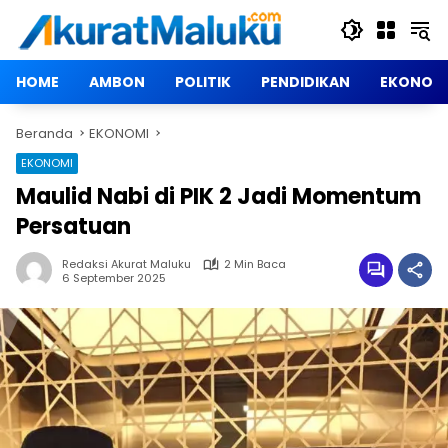
Langsung
ke
konten
HOME
AMBON
POLITIK
PENDIDIKAN
EKONOM
Beranda
EKONOMI
EKONOMI
Maulid Nabi di PIK 2 Jadi Momentum
Persatuan
Redaksi Akurat Maluku
2 Min Baca
6 September 2025