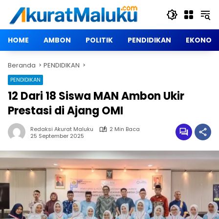
Langsung
ke
konten
HOME
AMBON
POLITIK
PENDIDIKAN
EKONOM
Beranda
PENDIDIKAN
PENDIDIKAN
12 Dari 18 Siswa MAN Ambon Ukir
Prestasi di Ajang OMI
Redaksi Akurat Maluku
2 Min Baca
25 September 2025