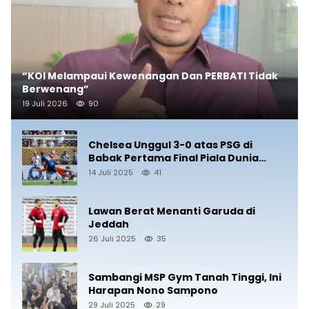
“KOI Melampaui Kewenangan Dan PERBATI Tidak
Berwenang”
19 Juli 2026
90
Chelsea Unggul 3-0 atas PSG di
Babak Pertama Final Piala Dunia
Antarklub 2025
14 Juli 2025
41
Lawan Berat Menanti Garuda di
Jeddah
26 Juli 2025
35
Sambangi MSP Gym Tanah Tinggi, Ini
Harapan Nono Sampono
29 Juli 2025
29