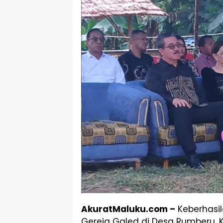
AkuratMaluku.com –
Keberhasi
Gereja Galed di Desa Rumberu,