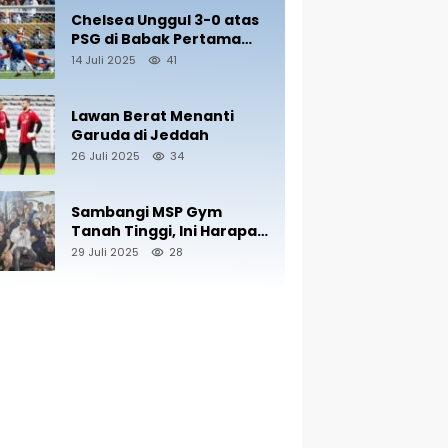
Chelsea Unggul 3-0 atas
PSG di Babak Pertama
Final Piala Dunia
14 Juli 2025
41
Antarklub 2025
Lawan Berat Menanti
Garuda di Jeddah
26 Juli 2025
34
Sambangi MSP Gym
Tanah Tinggi, Ini Harapan
Nono Sampono
29 Juli 2025
28