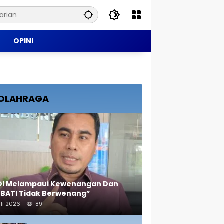
OPINI
OLAHRAGA
OI Melampaui Kewenangan Dan
RBATI Tidak Berwenang”
uli 2026
89