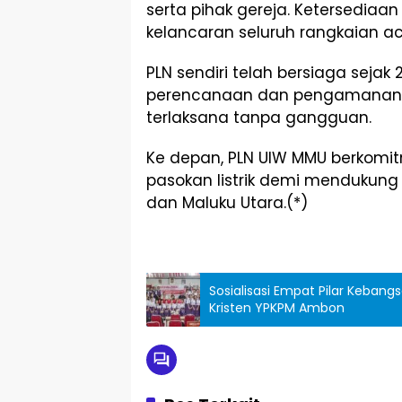
serta pihak gereja. Ketersediaan
kelancaran seluruh rangkaian ac
PLN sendiri telah bersiaga sejak
perencanaan dan pengamanan ya
terlaksana tanpa gangguan.
Ke depan, PLN UIW MMU berkomi
pasokan listrik demi mendukung 
dan Maluku Utara.(*)
Sosialisasi Empat Pilar Keban
Kristen YPKPM Ambon