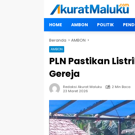
Langsung
ke
konten
HOME
AMBON
POLITIK
PEND
Beranda
AMBON
AMBON
PLN Pastikan Listr
Gereja
Redaksi Akurat Maluku
2 Min Baca
23 Maret 2026