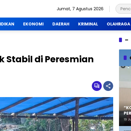
Jumat, 7 Agustus 2026
IDIKAN
EKONOMI
DAERAH
KRIMINAL
OLAHRAGA
–
ik Stabil di Peresmian
“K
PE
19 J