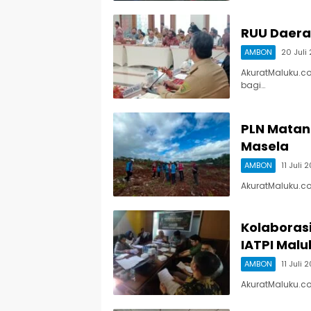
RUU Daera
AMBON
20 Juli
AkuratMaluku.c
bagi…
PLN Matan
Masela
AMBON
11 Juli 
AkuratMaluku.c
Kolaborasi
IATPI Malu
AMBON
11 Juli 
AkuratMaluku.c