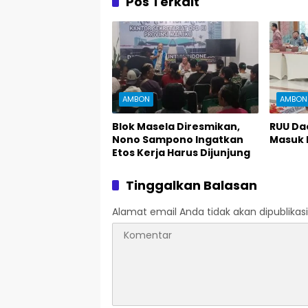
Pos Terkait
AMBON
AMBON
Blok Masela Diresmikan,
RUU Da
Nono Sampono Ingatkan
Masuk 
Etos Kerja Harus Dijunjung
Tinggalkan Balasan
Alamat email Anda tidak akan dipublikasi