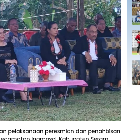
lan pelaksanaan peresmian dan penahbisan
 Kecamatan Inamosol, Kabupaten Seram